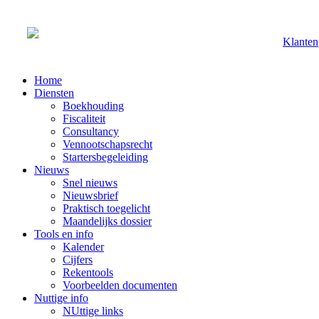
Klanten
Home
Diensten
Boekhouding
Fiscaliteit
Consultancy
Vennootschapsrecht
Startersbegeleiding
Nieuws
Snel nieuws
Nieuwsbrief
Praktisch toegelicht
Maandelijks dossier
Tools en info
Kalender
Cijfers
Rekentools
Voorbeelden documenten
Nuttige info
NUttige links