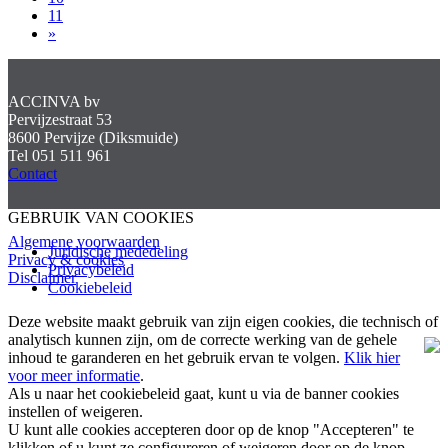
11
»
ACCINVA bv
Pervijzestraat 53
8600 Pervijze (Diksmuide)
Tel 051 511 961
Contact
GEBRUIK VAN COOKIES
Algemene voorwaarden
Juridische mededeling
Privacy & cookies
Privacybeleid
Disclaimer
Cookiebeleid
Deze website maakt gebruik van zijn eigen cookies, die technisch of
analytisch kunnen zijn, om de correcte werking van de gehele
inhoud te garanderen en het gebruik ervan te volgen.
Klik hier
voor meer informatie
.
Als u naar het cookiebeleid gaat, kunt u via de banner cookies
instellen of weigeren.
U kunt alle cookies accepteren door op de knop "Accepteren" te
klikken of u kunt ze configureren of weigeren door op de knop