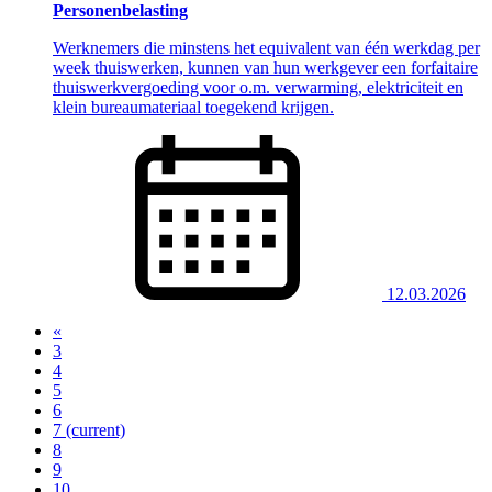
Personenbelasting
Werknemers die minstens het equivalent van één werkdag per
week thuiswerken, kunnen van hun werkgever een forfaitaire
thuiswerkvergoeding voor o.m. verwarming, elektriciteit en
klein bureaumateriaal toegekend krijgen.
12.03.2026
«
3
4
5
6
7
(current)
8
9
10