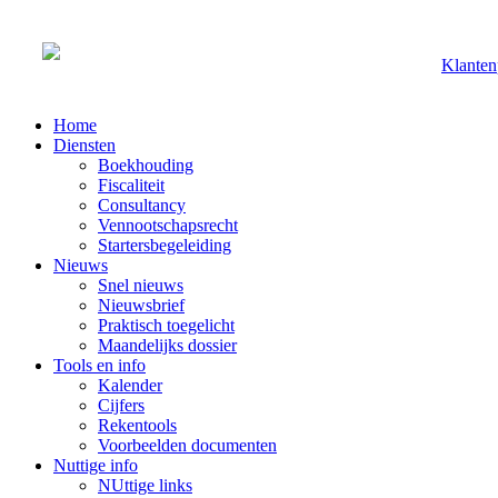
Klanten
Home
Diensten
Boekhouding
Fiscaliteit
Consultancy
Vennootschapsrecht
Startersbegeleiding
Nieuws
Snel nieuws
Nieuwsbrief
Praktisch toegelicht
Maandelijks dossier
Tools en info
Kalender
Cijfers
Rekentools
Voorbeelden documenten
Nuttige info
NUttige links