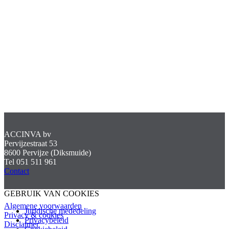
.
ACCINVA bv
Pervijzestraat 53
8600 Pervijze (Diksmuide)
Tel 051 511 961
Contact
GEBRUIK VAN COOKIES
Algemene voorwaarden
Juridische mededeling
Privacy & cookies
Privacybeleid
Disclaimer