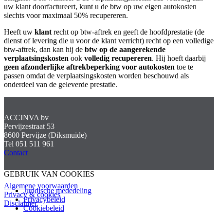
uw klant doorfactureert, kunt u de btw op uw eigen autokosten
slechts voor maximaal 50% recupereren.
Heeft uw
klant
recht op btw-aftrek en geeft de hoofdprestatie (de
dienst of levering die u voor de klant verricht) recht op een volledige
btw-aftrek, dan kan hij de
btw op de aangerekende
verplaatsingskosten
ook
volledig recupereren
. Hij hoeft daarbij
geen afzonderlijke aftrekbeperking voor autokosten
toe te
passen omdat de verplaatsingskosten worden beschouwd als
onderdeel van de geleverde prestatie.
ACCINVA bv
Pervijzestraat 53
8600 Pervijze (Diksmuide)
Tel 051 511 961
Contact
GEBRUIK VAN COOKIES
Algemene voorwaarden
Juridische mededeling
Privacy & cookies
Privacybeleid
Disclaimer
Cookiebeleid