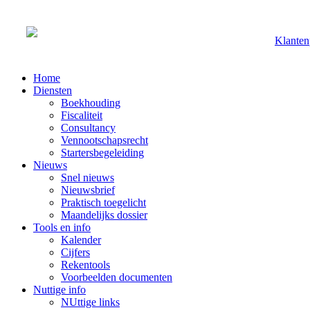
Klanten
Home
Diensten
Boekhouding
Fiscaliteit
Consultancy
Vennootschapsrecht
Startersbegeleiding
Nieuws
Snel nieuws
Nieuwsbrief
Praktisch toegelicht
Maandelijks dossier
Tools en info
Kalender
Cijfers
Rekentools
Voorbeelden documenten
Nuttige info
NUttige links