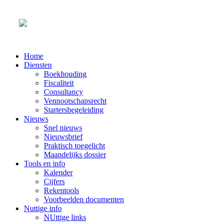
Home
Diensten
Boekhouding
Fiscaliteit
Consultancy
Vennootschapsrecht
Startersbegeleiding
Nieuws
Snel nieuws
Nieuwsbrief
Praktisch toegelicht
Maandelijks dossier
Tools en info
Kalender
Cijfers
Rekentools
Voorbeelden documenten
Nuttige info
NUttige links