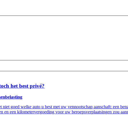
och het best privé?
nenbelasting
niet goed welke auto u best met uw vennootschap aanschaft: een benzine
open en een kilometervergoeding voor uw beroepsverplaatsingen zou aa