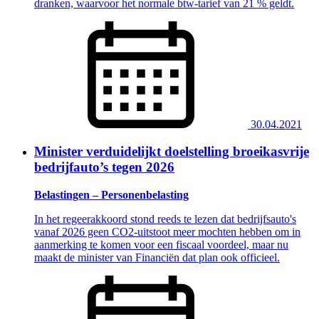
dranken, waarvoor het normale btw-tarief van 21 % geldt.
30.04.2021
Minister verduidelijkt doelstelling broeikasvrije
bedrijfauto’s tegen 2026
Belastingen – Personenbelasting
In het regeerakkoord stond reeds te lezen dat bedrijfsauto's
vanaf 2026 geen CO2-uitstoot meer mochten hebben om in
aanmerking te komen voor een fiscaal voordeel, maar nu
maakt de minister van Financiën dat plan ook officieel.