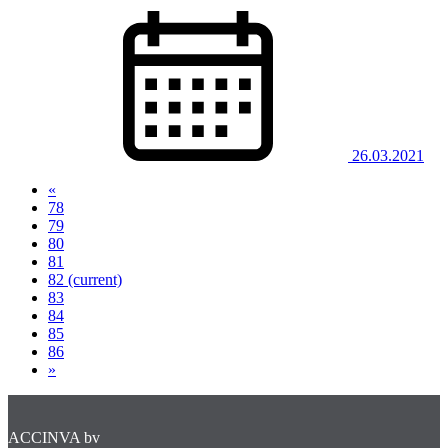
26.03.2021
«
78
79
80
81
82
(current)
83
84
85
86
»
ACCINVA bv