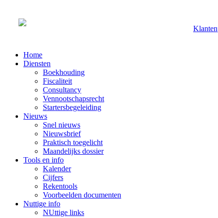
Klanten
Home
Diensten
Boekhouding
Fiscaliteit
Consultancy
Vennootschapsrecht
Startersbegeleiding
Nieuws
Snel nieuws
Nieuwsbrief
Praktisch toegelicht
Maandelijks dossier
Tools en info
Kalender
Cijfers
Rekentools
Voorbeelden documenten
Nuttige info
NUttige links