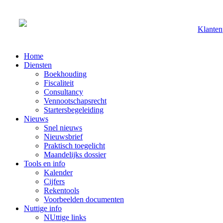
Klanten
Home
Diensten
Boekhouding
Fiscaliteit
Consultancy
Vennootschapsrecht
Startersbegeleiding
Nieuws
Snel nieuws
Nieuwsbrief
Praktisch toegelicht
Maandelijks dossier
Tools en info
Kalender
Cijfers
Rekentools
Voorbeelden documenten
Nuttige info
NUttige links