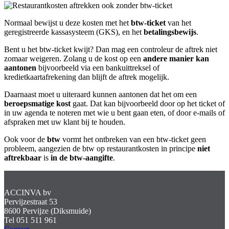
Normaal bewijst u deze kosten met het
btw-ticket
van het
geregistreerde kassasysteem (GKS), en het
betalingsbewijs
.
Bent u het btw-ticket kwijt? Dan mag een controleur de aftrek niet
zomaar weigeren. Zolang u de kost op een
andere manier kan
aantonen
bijvoorbeeld via een bankuittreksel of
kredietkaartafrekening dan blijft de aftrek mogelijk.
Daarnaast moet u uiteraard kunnen aantonen dat het om een
beroepsmatige
kost
gaat. Dat kan bijvoorbeeld door op het ticket of
in uw agenda te noteren met wie u bent gaan eten, of door e-mails of
afspraken met uw klant bij te houden.
Ook voor de
btw
vormt het ontbreken van een btw-ticket geen
probleem, aangezien de btw op restaurantkosten in principe
niet
aftrekbaar
is
in de btw-aangifte
.
ACCINVA bv
Pervijzestraat 53
8600 Pervijze (Diksmuide)
Tel 051 511 961