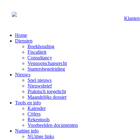
Klanten
Home
Diensten
Boekhouding
Fiscaliteit
Consultancy
Vennootschapsrecht
Startersbegeleiding
Nieuws
Snel nieuws
Nieuwsbrief
Praktisch toegelicht
Maandelijks dossier
Tools en info
Kalender
Cijfers
Rekentools
Voorbeelden documenten
Nuttige info
NUttige links