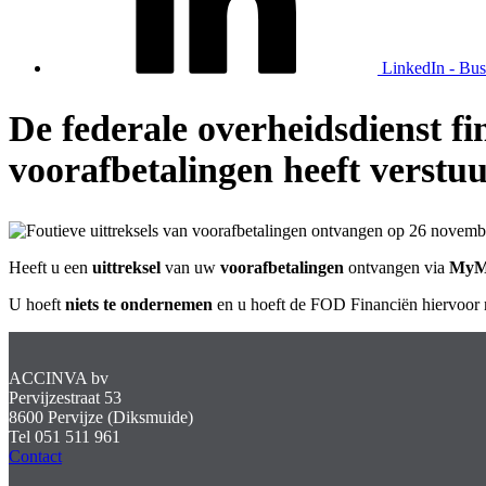
LinkedIn - Bus
De federale overheidsdienst fin
voorafbetalingen heeft verst
Heeft u een
uittreksel
van uw
voorafbetalingen
ontvangen via
MyM
U hoeft
niets te ondernemen
en u hoeft de FOD Financiën hiervoor ni
ACCINVA bv
Pervijzestraat 53
8600 Pervijze (Diksmuide)
Tel 051 511 961
Contact