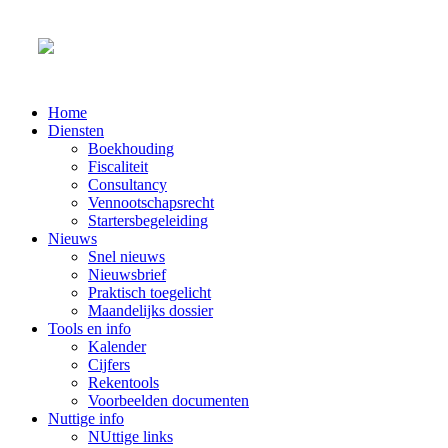
Home
Diensten
Boekhouding
Fiscaliteit
Consultancy
Vennootschapsrecht
Startersbegeleiding
Nieuws
Snel nieuws
Nieuwsbrief
Praktisch toegelicht
Maandelijks dossier
Tools en info
Kalender
Cijfers
Rekentools
Voorbeelden documenten
Nuttige info
NUttige links