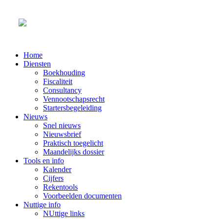
Home
Diensten
Boekhouding
Fiscaliteit
Consultancy
Vennootschapsrecht
Startersbegeleiding
Nieuws
Snel nieuws
Nieuwsbrief
Praktisch toegelicht
Maandelijks dossier
Tools en info
Kalender
Cijfers
Rekentools
Voorbeelden documenten
Nuttige info
NUttige links