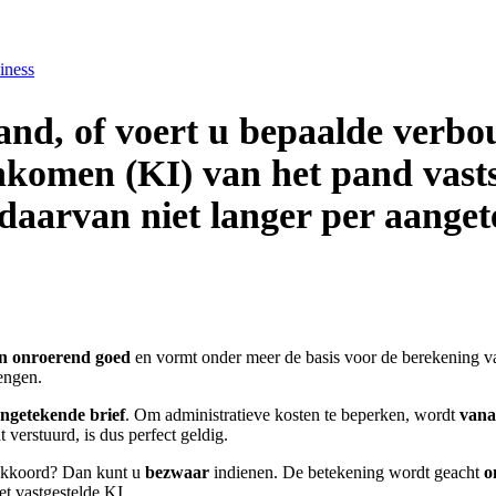
iness
and, of voert u bepaalde verbo
nkomen (KI) van het pand vastst
 daarvan niet langer per aange
en onroerend goed
en vormt onder meer de basis voor de berekening 
rengen.
ngetekende brief
. Om administratieve kosten te beperken, wordt
vana
verstuurd, is dus perfect geldig.
 akkoord? Dan kunt u
bezwaar
indienen. De betekening wordt geacht
o
et vastgestelde KI.