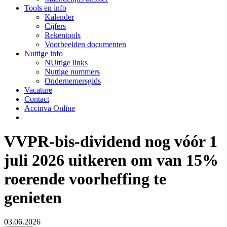
Tools en info
Kalender
Cijfers
Rekentools
Voorbeelden documenten
Nuttige info
NUttige links
Nuttige nummers
Ondernemersgids
Vacature
Contact
Accinva Online
VVPR-bis-dividend nog vóór 1
juli 2026 uitkeren om van 15%
roerende voorheffing te
genieten
03.06.2026