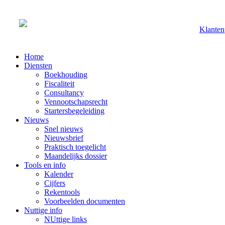
Klanten
Home
Diensten
Boekhouding
Fiscaliteit
Consultancy
Vennootschapsrecht
Startersbegeleiding
Nieuws
Snel nieuws
Nieuwsbrief
Praktisch toegelicht
Maandelijks dossier
Tools en info
Kalender
Cijfers
Rekentools
Voorbeelden documenten
Nuttige info
NUttige links