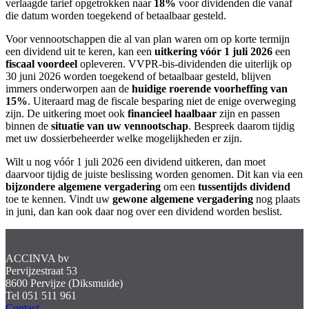
verlaagde tarief opgetrokken naar
18%
voor dividenden die vanaf
die datum worden toegekend of betaalbaar gesteld.
Voor vennootschappen die al van plan waren om op korte termijn
een dividend uit te keren, kan een
uitkering vóór 1 juli 2026
een
fiscaal voordeel
opleveren. VVPR-bis-dividenden die uiterlijk op
30 juni 2026 worden toegekend of betaalbaar gesteld, blijven
immers onderworpen aan de
huidige roerende voorheffing van
15%
. Uiteraard mag de fiscale besparing niet de enige overweging
zijn. De uitkering moet ook
financieel haalbaar
zijn en passen
binnen de
situatie van uw vennootschap
. Bespreek daarom tijdig
met uw dossierbeheerder welke mogelijkheden er zijn.
Wilt u nog vóór 1 juli 2026 een dividend uitkeren, dan moet
daarvoor tijdig de juiste beslissing worden genomen. Dit kan via een
bijzondere algemene vergadering
om een
tussentijds dividend
toe te kennen. Vindt uw
gewone algemene vergadering
nog plaats
in juni, dan kan ook daar nog over een dividend worden beslist.
ACCINVA bv
Pervijzestraat 53
8600 Pervijze (Diksmuide)
Tel 051 511 961
Contact