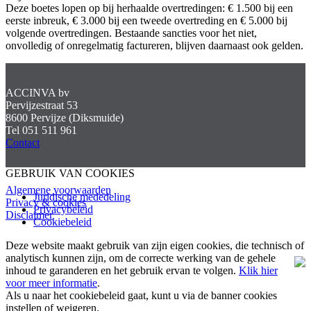
Deze boetes lopen op bij herhaalde overtredingen: € 1.500 bij een
eerste inbreuk, € 3.000 bij een tweede overtreding en € 5.000 bij
volgende overtredingen. Bestaande sancties voor het niet,
onvolledig of onregelmatig factureren, blijven daarnaast ook gelden.
ACCINVA bv
Pervijzestraat 53
8600 Pervijze (Diksmuide)
Tel 051 511 961
Contact
GEBRUIK VAN COOKIES
Algemene voorwaarden
Juridische mededeling
Privacy & cookies
Privacybeleid
Disclaimer
Cookiebeleid
Deze website maakt gebruik van zijn eigen cookies, die technisch of
analytisch kunnen zijn, om de correcte werking van de gehele
inhoud te garanderen en het gebruik ervan te volgen.
Klik hier
voor meer informatie
.
Als u naar het cookiebeleid gaat, kunt u via de banner cookies
instellen of weigeren.