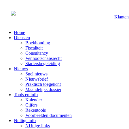
Klanten
Home
Diensten
Boekhouding
Fiscaliteit
Consultancy
Vennootschapsrecht
Startersbegeleiding
Nieuws
Snel nieuws
Nieuwsbrief
Praktisch toegelicht
Maandelijks dossier
Tools en info
Kalender
Cijfers
Rekentools
Voorbeelden documenten
Nuttige info
NUttige links