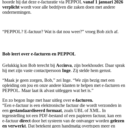
hoorde hij dat deze e-facturatie via PEPPOL
vanaf 1 januari 2026
verplicht
wordt voor alle bedrijven die zaken doen met andere
ondernemingen.
“PEPPOL? E-factuur? Wat is dat nou weer?” vroeg Bob zich af.
Bob leert over e-facturen en PEPPOL
Gelukkig kon Bob terecht bij
Accinva
, zijn boekhouder. Daar sprak
hij met zijn vaste contactpersoon
Inge
. Zij stelde hem gerust.
“Maak je geen zorgen, Bob,” zei Inge. “We zijn bezig met een
opleiding om jou en onze andere klanten te helpen met e-facturen en
PEPPOL. Maar laat ik alvast uitleggen wat het is.”
En zo begon Inge met haar uitleg over
e-facturen.
“Een e-factuur is een elektronische factuur die wordt verzonden in
een
gestandaardiseerd formaat
, zoals UBL of XML. In
tegenstelling tot een PDF-bestand of een papieren factuur, kan een
e-factuur
direct
door het systeem van de ontvanger worden
gelezen
en verwerkt
. Dat betekent geen handmatig overtypen meer en