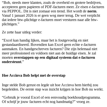
“Bob, steeds meer klanten, zoals de overheid en grotere bedrijven,
accepteren geen papieren of PDF-facturen meer. Ze eisen e-facturen
via PEPPOL. Dit is niet zomaar een trend. Het wordt de
norm
.
Vanaf 1 januari 2026 is er geen weg meer terug. De wet verplicht
dat iedere btw-plichtige e-facturen moet versturen naar alle btw-
plichtigen.”
Ze zette haar uitleg verder:
“Excel kan handig lijken, maar het is foutgevoelig en niet
gestandaardiseerd. Bovendien kan Excel geen echte e-facturen
aanmaken. En handgeschreven facturen? Die zijn helemaal niet
meer professioneel en voldoen niet aan de huidige eisen. Je zal
moeten
overstappen op een
digitaal systeem dat e-facturen
ondersteunt
.”
Hoe Accinva Bob helpt met de overstap
Inge stelde Bob gerust en legde uit hoe Accinva hem hierbij zou
begeleiden. De eerste stap was inzicht krijgen in hoe Bob nu werkt.
“Gebruik je vooral Excel of een eenvoudig boekhoudprogramma.
Of schrijf je jouw facturen echt nog handmatig?” vroeg ze.