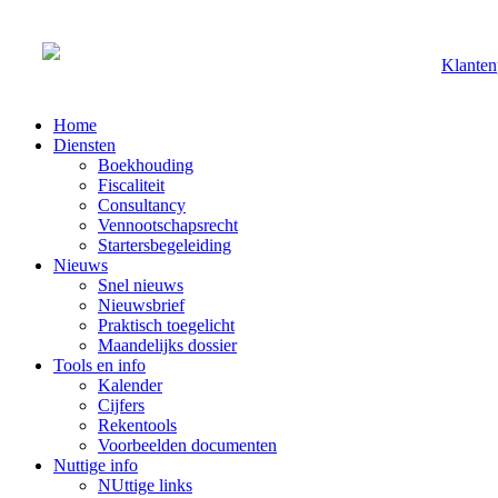
Klanten
Home
Diensten
Boekhouding
Fiscaliteit
Consultancy
Vennootschapsrecht
Startersbegeleiding
Nieuws
Snel nieuws
Nieuwsbrief
Praktisch toegelicht
Maandelijks dossier
Tools en info
Kalender
Cijfers
Rekentools
Voorbeelden documenten
Nuttige info
NUttige links